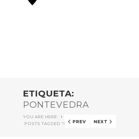
ETIQUETA:
PONTEVEDRA
YOU ARE HERE:
HOME
PREV
NEXT
POSTS TAGGED "PONTEVEDRA"