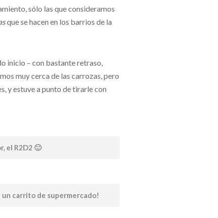
amiento, sólo las que consideramos
as
que se hacen en los barrios de la
 inicio – con bastante retraso,
bamos muy cerca de las carrozas, pero
, y estuve a punto de tirarle con
r, el R2D2 🙂
e un carrito de supermercado!