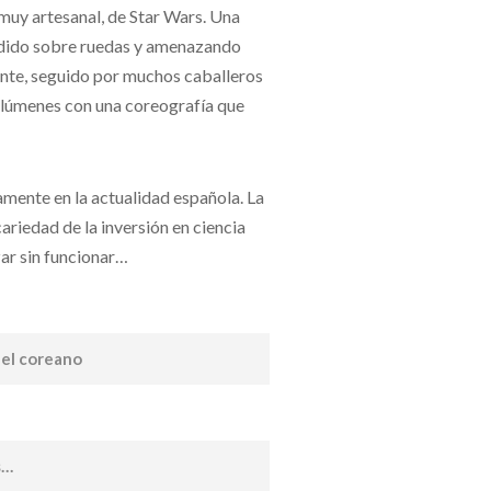
 muy artesanal, de Star Wars. Una
dido sobre ruedas y amenazando
ente, seguido por muchos caballeros
volúmenes con una coreografía que
amente en la actualidad española. La
ariedad de la inversión en ciencia
zar sin funcionar…
del coreano
s…