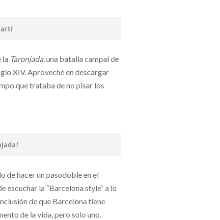
artí
e la
Taronjada
, una batalla campal de
glo XIV. Aproveché en descargar
empo que trataba de no pisar los
njada!
o de hacer un pasodoble en el
e escuchar la “Barcelona style” a lo
onclusión de que Barcelona tiene
ento de la vida, pero solo uno.