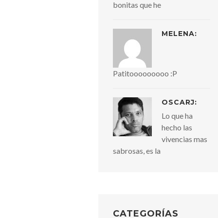
bonitas que he
MELENA:
Patitooooooooo :P
OSCARJ:
Lo que ha
hecho las
vivencias mas
sabrosas, es la
CATEGORÍAS