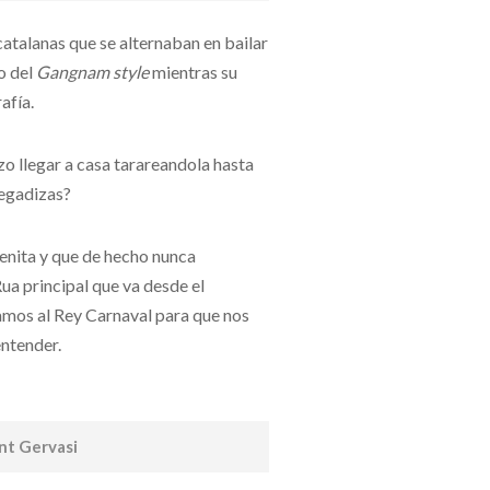
atalanas que se alternaban en bailar
o del
Gangnam style
mientras su
afía.
zo llegar a casa tarareandola hasta
pegadizas?
enita y que de hecho nunca
ua principal que va desde el
amos al Rey Carnaval para que nos
entender.
ant Gervasi