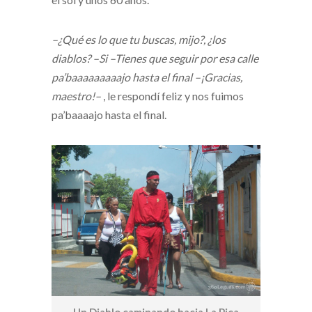
–¿Qué es lo que tu buscas, mijo?, ¿los
diablos?
–Si
–Tienes que seguir por esa calle
pa’baaaaaaaaajo hasta el final
–¡Gracias,
maestro!–
, le respondí feliz y nos fuimos
pa’baaaajo hasta el final.