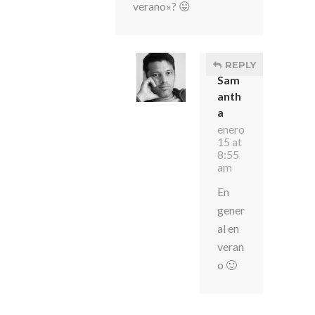
verano»? 😛
REPLY
Sam
anth
a
enero
15 at
8:55
am
En
gener
al en
veran
o 🙂