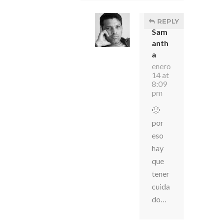
REPLY
Sam
anth
a
enero
14 at
8:09
pm
🙁
por
eso
hay
que
tener
cuida
do…