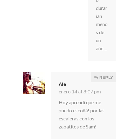
durar
ían
meno
s de
un
año…
REPLY
Ale
enero 14 at 8:07 pm
Hoy aprendí que me
puedo escoñá! por las
escaleras con los
zapatitos de Sam!