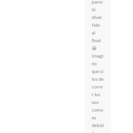
parec
ió
diver
tido
al
final
😀
Imagi
no
que si
los de
corre
r los
uso
como
es
debid
o