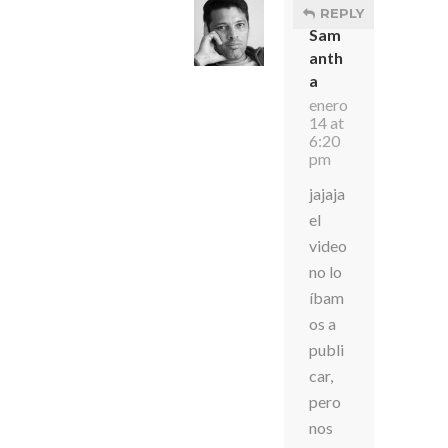
REPLY
Sam
anth
a
enero
14 at
6:20
pm
jajaja
el
video
no lo
íbam
os a
publi
car,
pero
nos