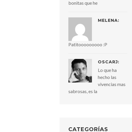
bonitas que he
MELENA:
Patitooooooooo :P
OSCARJ:
Lo que ha
hecho las
vivencias mas
sabrosas, es la
CATEGORÍAS