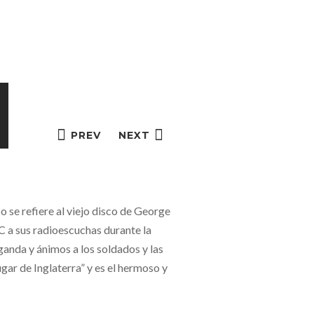
PREV
NEXT
 se refiere al viejo disco de George
BC a sus radioescuchas durante la
anda y ánimos a los soldados y las
gar de Inglaterra” y es el hermoso y