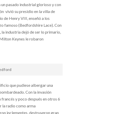
un pasado industrial glorioso y con
vivió su presidio en la villa de
io de Henry VIII, enseñó a los
hizo famoso (Bedfordshire Lace). Con
 la industria dejó de ser lo primario,
Milton Keynes le robaron
Bedford
ficio que pudiese albergar una
 bombardeado. Con la invasión
n francés y poco después en otros 6
ar la radio como arma
ron inclementes, destruyeron gran