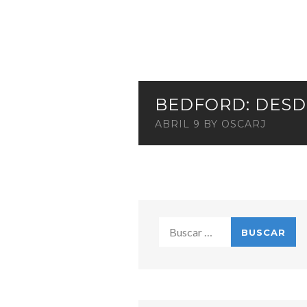
BEDFORD: DESD
ABRIL 9
BY
OSCARJ
Buscar: